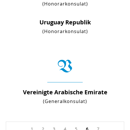
(Honorarkonsulat)
Uruguay Republik
(Honorarkonsulat)
V
Vereinigte Arabische Emirate
(Generalkonsulat)
1
2
3
4
5
6
7