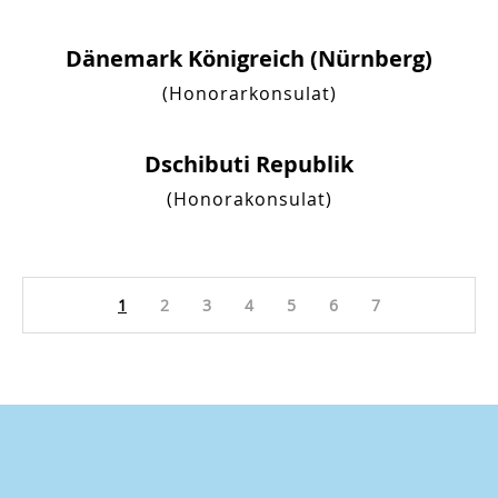
Dänemark Königreich (Nürnberg)
(Honorarkonsulat)
Dschibuti Republik
(Honorakonsulat)
1
2
3
4
5
6
7