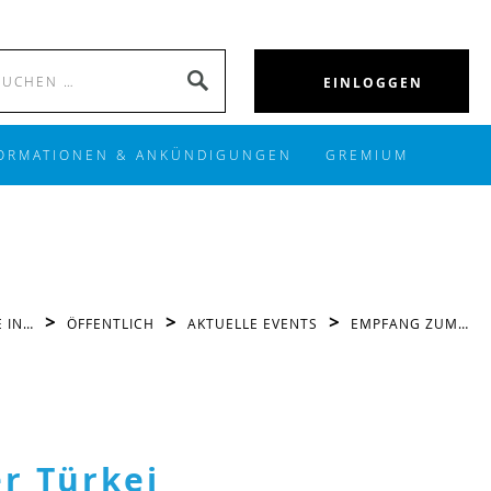
Search
SEARCH
EINLOGGEN
for:
ORMATIONEN & ANKÜNDIGUNGEN
GREMIUM
>
>
>
 IN…
ÖFFENTLICH
AKTUELLE EVENTS
EMPFANG ZUM…
r Türkei