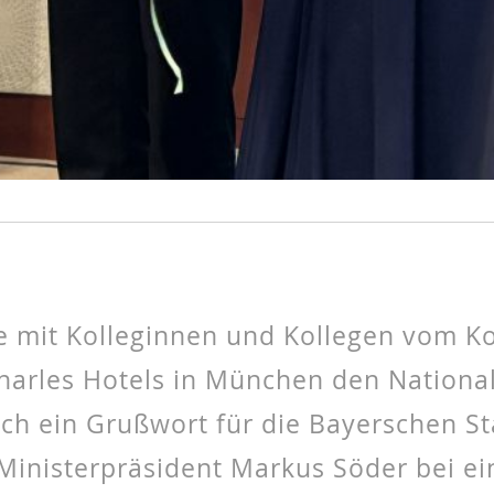
e mit Kolleginnen und Kollegen vom K
arles Hotels in München den Nationalf
ach ein Grußwort für die Bayerschen S
 Ministerpräsident Markus Söder bei e