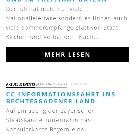
Der Juli hat nicht nur viele
Nationalfeiertage sondern es finden auch
viele Sommerempfänge statt von Staat,
Kirchen und Verbänden. Nach...
MEHR LESEN
AKTUELLE EVENTS
(Aktuelle Events)
13/07/2026
CC INFORMATIONSFAHRT INS
BECHTESGADENER LAND
Auf Einladung der Bayerischen
Staatskanzlei unternahm das
Konsularkorps Bayern eine