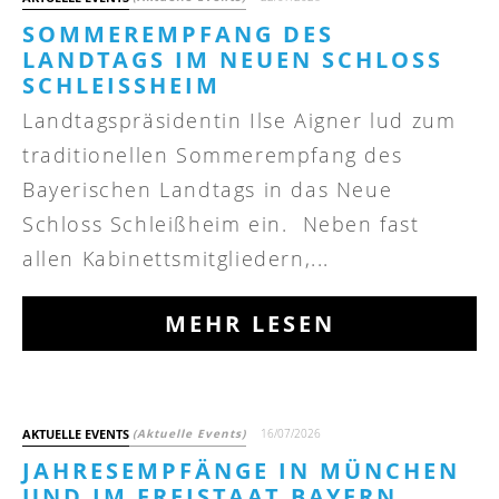
SOMMEREMPFANG DES
LANDTAGS IM NEUEN SCHLOSS
SCHLEISSHEIM
Landtagspräsidentin Ilse Aigner lud zum
traditionellen Sommerempfang des
Bayerischen Landtags in das Neue
Schloss Schleißheim ein. Neben fast
allen Kabinettsmitgliedern,...
MEHR LESEN
AKTUELLE EVENTS
(Aktuelle Events)
16/07/2026
JAHRESEMPFÄNGE IN MÜNCHEN
UND IM FREISTAAT BAYERN