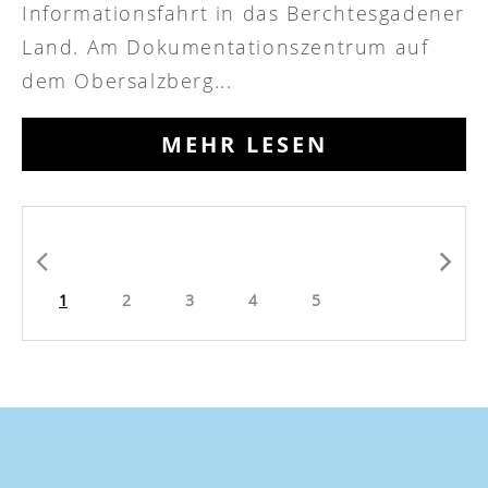
Informationsfahrt in das Berchtesgadener
Land. Am Dokumentationszentrum auf
dem Obersalzberg...
MEHR LESEN
1
2
3
4
5