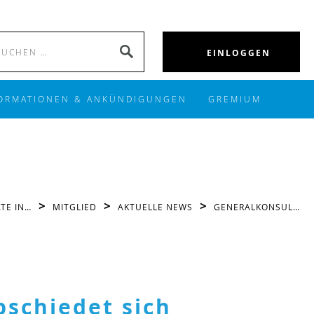
Search
SEARCH
EINLOGGEN
for:
ORMATIONEN & ANKÜNDIGUNGEN
GREMIUM
>
>
>
TE IN…
MITGLIED
AKTUELLE NEWS
GENERALKONSUL…
bschiedet sich