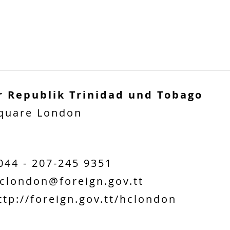
r Republik Trinidad und Tobago
Square London
044 - 207-245 9351
clondon@foreign.gov.tt
ttp://foreign.gov.tt/hclondon