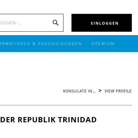
Search
SEARCH
EINLOGGEN
for:
ORMATIONEN & ANKÜNDIGUNGEN
GREMIUM
>
KONSULATE IN…
VIEW PROFILE
ER REPUBLIK TRINIDAD