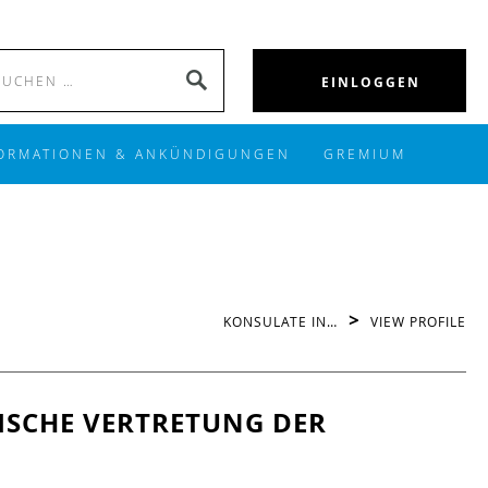
Search
SEARCH
EINLOGGEN
for:
ORMATIONEN & ANKÜNDIGUNGEN
GREMIUM
>
KONSULATE IN…
VIEW PROFILE
SCHE VERTRETUNG DER