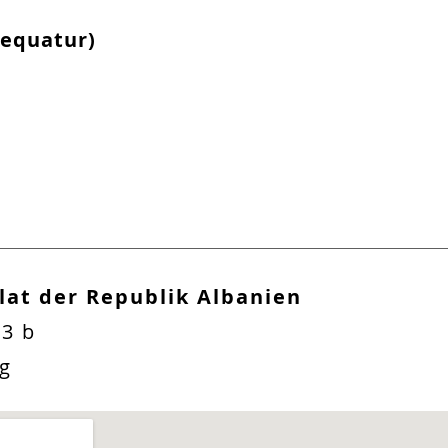
xequatur)
at der Republik Albanien
3 b
g