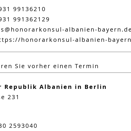
931 99136210
931 991362129
s@honorarkonsul-albanien-bayern.d
ttps://honorarkonsul-albanien-bayer
aren Sie vorher einen Termin
r Republik Albanien in Berlin
ße 231
30 2593040