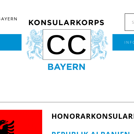
BAYERN
INF
HONORARKONSULARI