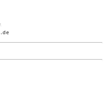
e
n.de