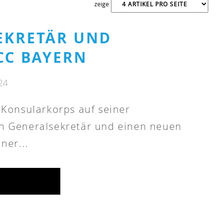
zeige
EKRETÄR UND
CC BAYERN
24
 Konsularkorps auf seiner
n Generalsekretär und einen neuen
ner...