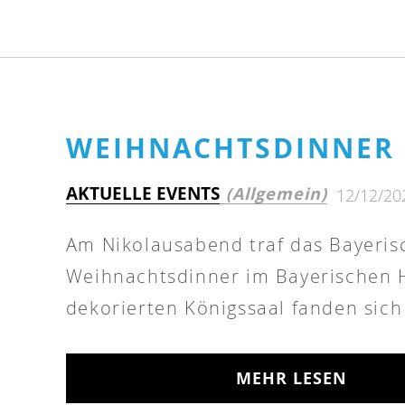
WEIHNACHTSDINNER 
AKTUELLE EVENTS
(Allgemein)
12/12/20
Am Nikolausabend traf das Bayeris
Weihnachtsdinner im Bayerischen 
dekorierten Königssaal fanden sich 
MEHR LESEN