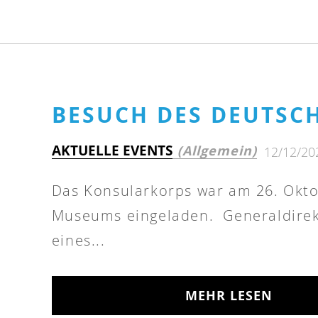
BESUCH DES DEUTSC
AKTUELLE EVENTS
(Allgemein)
12/12/20
Das Konsularkorps war am 26. Okt
Museums eingeladen. Generaldirekt
eines...
MEHR LESEN