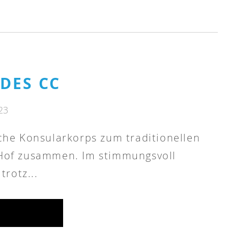
DES CC
23
che Konsularkorps zum traditionellen
Hof zusammen. Im stimmungsvoll
trotz...