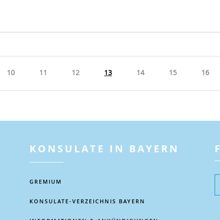
10
11
12
13
14
15
16
R
KONSULATE IN BAYERN
GREMIUM
KONSULATE-VERZEICHNIS BAYERN