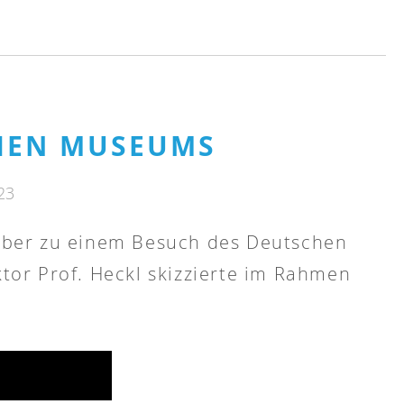
HEN MUSEUMS
23
ober zu einem Besuch des Deutschen
or Prof. Heckl skizzierte im Rahmen