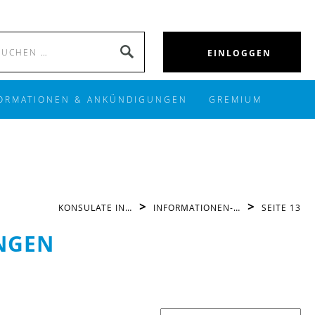
Search
SEARCH
EINLOGGEN
for:
ORMATIONEN & ANKÜNDIGUNGEN
GREMIUM
>
>
KONSULATE IN…
INFORMATIONEN-…
SEITE 13
NGEN